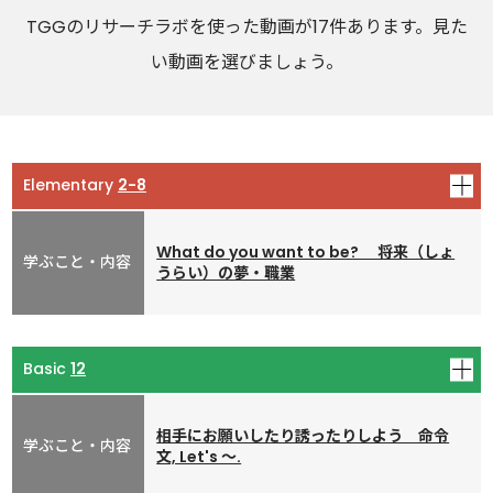
TGGのリサーチラボを使った動画が17件あります。
見た
い動画を選びましょう。
2-8
What do you want to be? 将来（しょ
うらい）の夢・職業
ワークシート
(PDF形式 : 362KB)(A4 2枚)
12
00:24:07
相手にお願いしたり誘ったりしよう 命令
文, Let's ～.