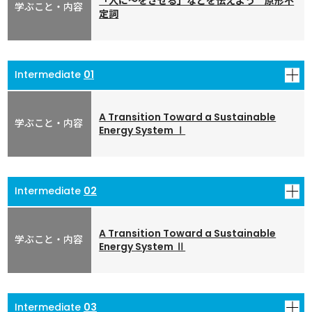
「人に～をさせる」などを伝えよう 原形不
00:20:01
定詞
ワークシート
(PDF形式 : 1MB)(A4 2枚)
01
ワークシート解答と解説
(PDF形式 : 1MB)(A4 1枚)
A Transition Toward a Sustainable
00:20:06
Energy System Ⅰ
ワークシート
(PDF形式 : 352KB)(A4 5枚)
02
ワークシート解答例
(PDF形式 : 234KB)(A4 3枚)
単語発音確認用音声データ
(MP4形式：6.2MB)
A Transition Toward a Sustainable
Energy System Ⅱ
00:22:42
ワークシート
(PDF形式 : 347KB)(A4 5枚)
03