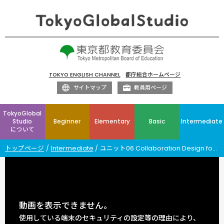
TOKYO ENGLISH CHANNEL
都庁総合ホームページ
サイトマップ
教員用ページ
TokyoGlobal
Studio
Beginner
Elementary
Basic
Intermediate
について
トップページ
Intermediate
ユニット06 Collaboration Design for Region Revival Ⅱ
動画を表示できません。
使用している端末のセキュリティの設定等の理由により、