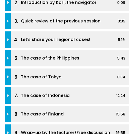
2.
Introduction by Karl, the navigator
0:09
3.
Quick review of the previous session
3:35
4.
Let's share your regional cases!
5:19
5.
The case of the Philippines
5:43
6.
The case of Tokyo
8:34
7.
The case of Indonesia
12:24
8.
The case of Finland
15:58
9.
Wrap-up by the lecturer/Free discussion
19:55