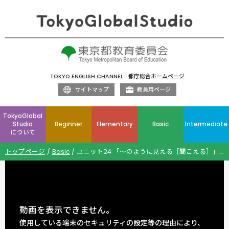
TOKYO ENGLISH CHANNEL
都庁総合ホームページ
サイトマップ
教員用ページ
TokyoGlobal
Studio
Beginner
Elementary
Basic
Intermediate
について
トップページ
Basic
ユニット24 「～のように見える［聞こえる］」などを伝えよう look, sound, become, get
動画を表示できません。
使用している端末のセキュリティの設定等の理由により、