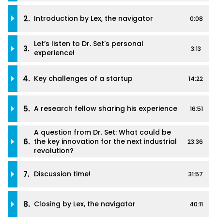
2.
Introduction by Lex, the navigator
0:08
Let’s listen to Dr. Set's personal
3.
3:13
experience!
4.
Key challenges of a startup
14:22
5.
A research fellow sharing his experience
16:51
A question from Dr. Set: What could be
6.
the key innovation for the next industrial
23:36
revolution?
7.
Discussion time!
31:57
8.
Closing by Lex, the navigator
40:11