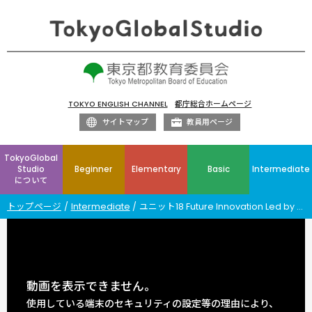
TOKYO ENGLISH CHANNEL
都庁総合ホームページ
サイトマップ
教員用ページ
TokyoGlobal
Studio
Beginner
Elementary
Basic
Intermediate
について
トップページ
Intermediate
ユニット18 Future Innovation Led by University Technology Startups and Entrepreneurship Ⅱ
動画を表示できません。
使用している端末のセキュリティの設定等の理由により、