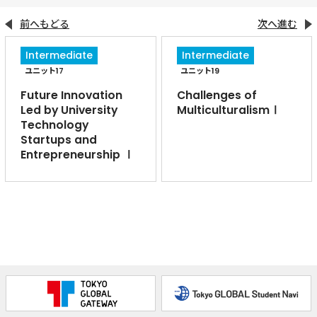
前へもどる
次へ進む
Intermediate
Intermediate
ユニット17
ユニット19
Future Innovation
Challenges of
Led by University
MulticulturalismⅠ
Technology
Startups and
Entrepreneurship Ⅰ