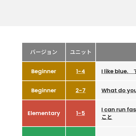
バージョン
ユニット
Beginner
1-4
I like bl
Beginner
2-7
What do 
I can run 
Elementary
1-5
こと