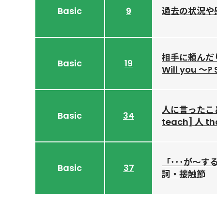
Basic
9
過去の状況や
相手に頼んだり
Basic
19
Will you ～? 
人に言ったことな
Basic
34
teach] 人 th
「･･･が～
Basic
37
詞・接触節