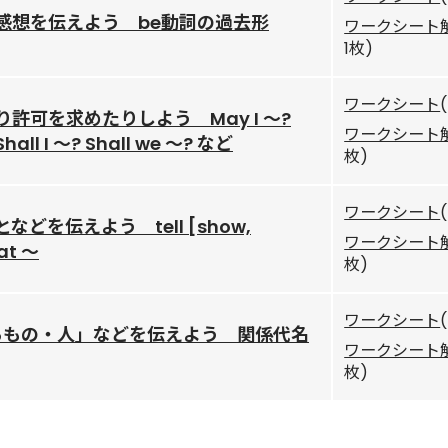
感想を伝えよう be動詞の過去形
ワークシート
1枚)
ワークシート
許可を求めたりしよう May I ～?
ワークシート
Shall I ～? Shall we ～? など
枚)
ワークシート
どを伝えよう tell [show,
ワークシート
at ～
枚)
ワークシート
するもの・人」などを伝えよう 関係代名
ワークシート
枚)