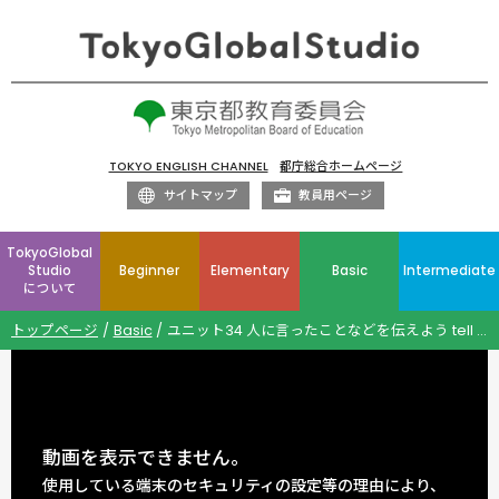
TOKYO ENGLISH CHANNEL
都庁総合ホームページ
サイトマップ
教員用ページ
TokyoGlobal
Studio
Beginner
Elementary
Basic
Intermediate
について
トップページ
Basic
ユニット34 人に言ったことなどを伝えよう tell [show, teach] 人 that ～
動画を表示できません。
使用している端末のセキュリティの設定等の理由により、