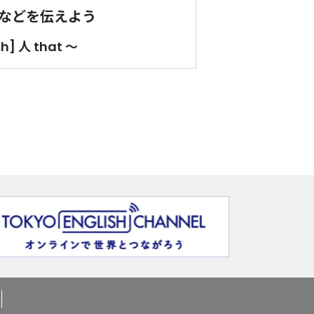
などを伝えよう
ch] 人 that ～