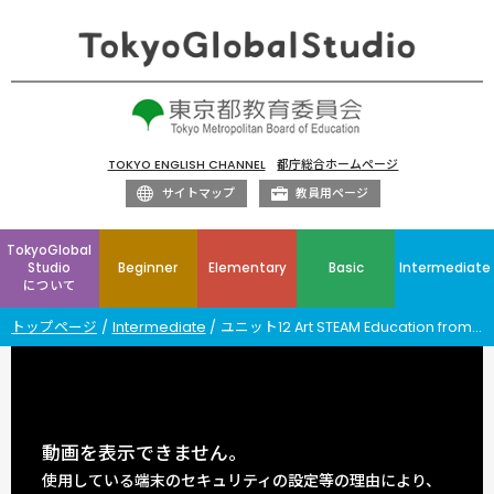
TOKYO ENGLISH CHANNEL
都庁総合ホームページ
サイトマップ
教員用ページ
TokyoGlobal
Studio
Beginner
Elementary
Basic
Intermediate
について
トップページ
Intermediate
ユニット12 Art STEAM Education from Queensland
動画を表示できません。
使用している端末のセキュリティの設定等の理由により、