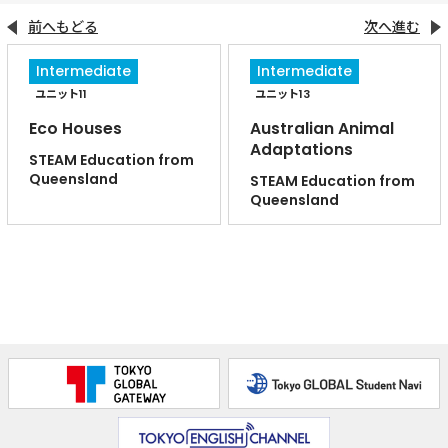
前へもどる
次へ進む
Intermediate
Intermediate
ユニット11
ユニット13
Eco Houses
Australian Animal
Adaptations
STEAM Education from
Queensland
STEAM Education from
Queensland