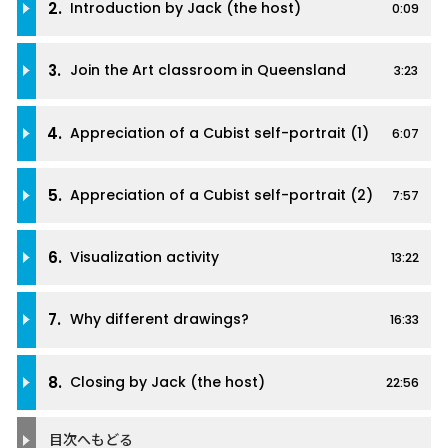
2.
Introduction by Jack (the host)
0:09
3.
Join the Art classroom in Queensland
3:23
4.
Appreciation of a Cubist self-portrait (1)
6:07
5.
Appreciation of a Cubist self-portrait (2)
7:57
6.
Visualization activity
13:22
7.
Why different drawings?
16:33
8.
Closing by Jack (the host)
22:56
目次へもどる