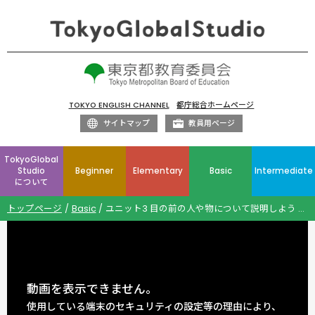
TOKYO ENGLISH CHANNEL
都庁総合ホームページ
サイトマップ
教員用ページ
TokyoGlobal
Studio
Beginner
Elementary
Basic
Intermediate
について
トップページ
Basic
ユニット3 目の前の人や物について説明しよう This is ～. That is ～. Is this[that] ～?
動画を表示できません。
使用している端末のセキュリティの設定等の理由により、