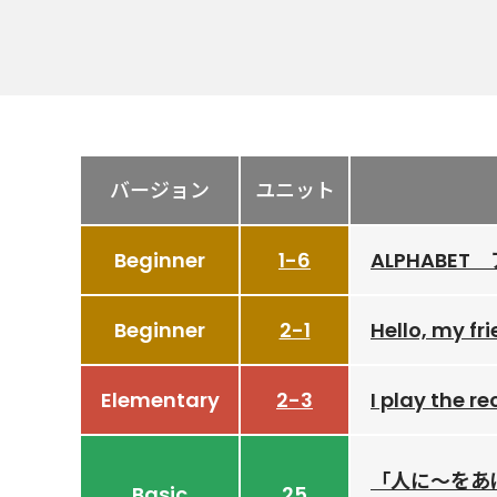
バージョン
ユニット
Beginner
1-6
ALPHABE
Beginner
2-1
Hello, m
Elementary
2-3
I play the
「人に～をあ
Basic
25