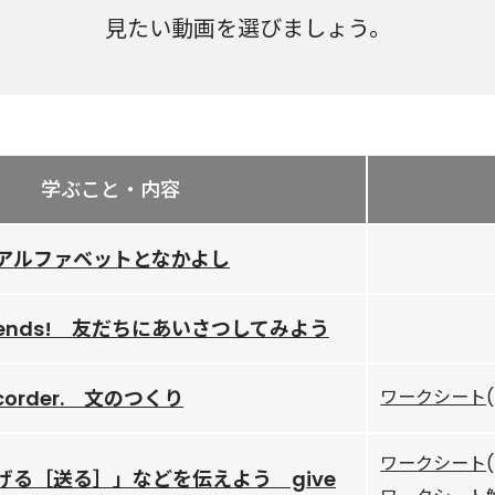
見たい動画を選びましょう。
学ぶこと・内容
T アルファベットとなかよし
y friends! 友だちにあいさつしてみよう
 recorder. 文のつくり
ワークシート
ワークシート
げる［送る］」などを伝えよう give