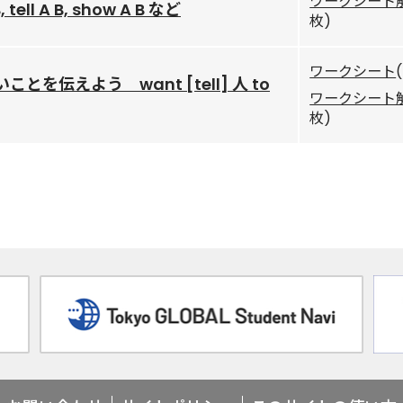
ワークシート
, tell A B, show A B など
枚)
ワークシート
とを伝えよう want [tell] 人 to
ワークシート
枚)