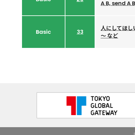
A B, send A B
人にしてほしいこ
Basic
33
～ など