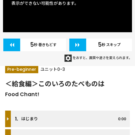
表示ができない可能性があります。
5
5
秒 巻きもどす
秒 スキップ
をおすと、画質や速さを変えられます。
Pre-beginner
ユニット0-3
＜給食編＞このいろのたべものは
Food Chant!
1.
はじまり
0:00