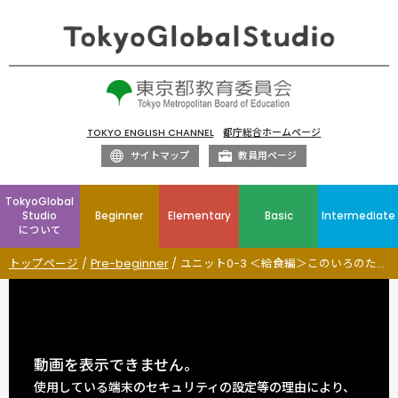
TOKYO ENGLISH CHANNEL
都庁総合ホームページ
サイトマップ
教員用ページ
TokyoGlobal
Studio
Beginner
Elementary
Basic
Intermediate
について
トップページ
Pre-beginner
ユニット0-3 ＜給食編＞このいろのたべものは Food Chant!
動画を表示できません。
使用している端末のセキュリティの設定等の理由により、