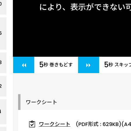
0
により、表示ができない
6
3
5
5
秒 巻きもどす
秒 スキッ
2
ワークシート
4
ワークシート
(PDF形式 : 629KB)(A