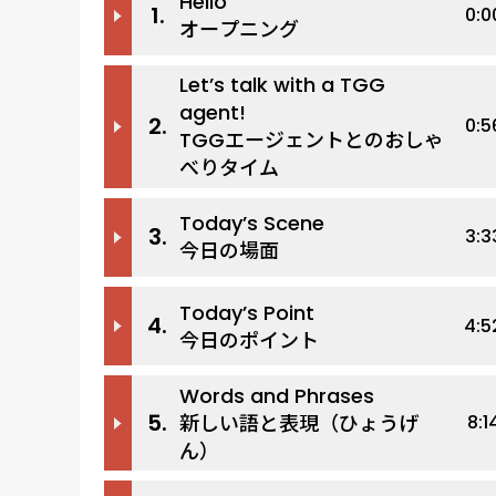
Hello
1.
0:0
オープニング
Let’s talk with a TGG
agent!
2.
0:5
TGGエージェントとのおしゃ
べりタイム
Today’s Scene
3.
3:3
今日の場面
Today’s Point
4.
4:5
今日のポイント
Words and Phrases
5.
新しい語と表現（ひょうげ
8:1
ん）