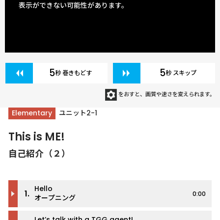
表示ができない可能性があります。
5
5
秒 巻きもどす
秒 スキップ
をおすと、画質や速さを変えられます。
Elementary
ユニット2-1
This is ME!
自己紹介（２）
Hello
1.
0:00
オープニング
Let’s talk with a TGG agent!