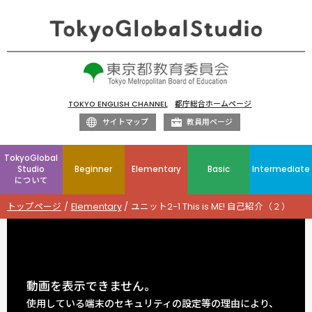
TOKYO ENGLISH CHANNEL
都庁総合ホームページ
サイトマップ
教員用ページ
TokyoGlobal
Studio
Beginner
Elementary
Basic
Intermediate
について
トップページ
Elementary
ユニット2-1 This is ME! 自己紹介（２）
動画を表示できません。
使用している端末のセキュリティの設定等の理由により、