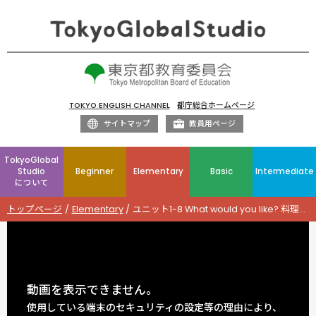
TOKYO ENGLISH CHANNEL
都庁総合ホームページ
サイトマップ
教員用ページ
TokyoGlobal
Studio
Beginner
Elementary
Basic
Intermediate
について
トップページ
Elementary
ユニット1-8 What would you like? 料理の注文・値段（ねだん）
動画を表示できません。
使用している端末のセキュリティの設定等の理由により、