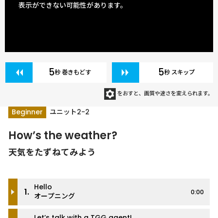
表示ができない可能性があります。
5
5
秒 巻きもどす
秒 スキップ
をおすと、画質や速さを変えられます。
Beginner
ユニット2-2
How’s the weather?
天気をたずねてみよう
Hello
1.
0:00
オープニング
Let’s talk with a TGG agent!