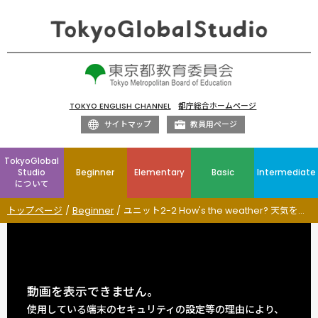
TOKYO ENGLISH CHANNEL
都庁総合ホームページ
サイトマップ
教員用ページ
TokyoGlobal
Studio
Beginner
Elementary
Basic
Intermediate
について
トップページ
Beginner
ユニット2-2 How's the weather? 天気をたずねてみよう
動画を表示できません。
使用している端末のセキュリティの設定等の理由により、