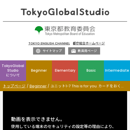
TOKYO ENGLISH CHANNEL
都庁総合ホームページ
サイトマップ
教員用ページ
TokyoGlobal
Studio
Beginner
Elementary
Basic
Intermediate
について
トップページ
Beginner
ユニット1-7 This is for you. カードをおくろう
動画を表示できません。
使用している端末のセキュリティの設定等の理由により、