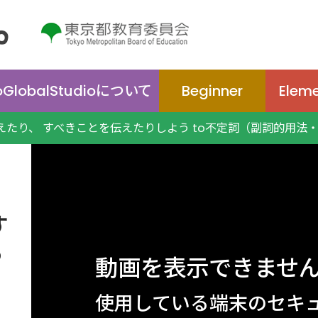
oGlobal
Studio
について
Beginner
Elem
伝えたり、 すべきことを伝えたりしよう to不定詞（副詞的用法
す
う
動画を表示できませ
使用している端末のセキ