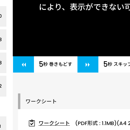
により、表示ができない
0
8
8
5
5
秒 巻きもどす
秒 スキッ
2
ワークシート
ワークシート
(PDF形式 : 1.1MB)(A4
8