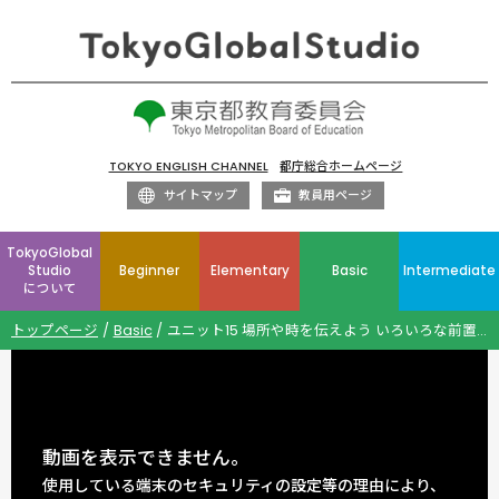
TOKYO ENGLISH CHANNEL
都庁総合ホームページ
サイトマップ
教員用ページ
TokyoGlobal
Studio
Beginner
Elementary
Basic
Intermediate
について
トップページ
Basic
ユニット15 場所や時を伝えよう いろいろな前置詞
動画を表示できません。
使用している端末のセキュリティの設定等の理由により、